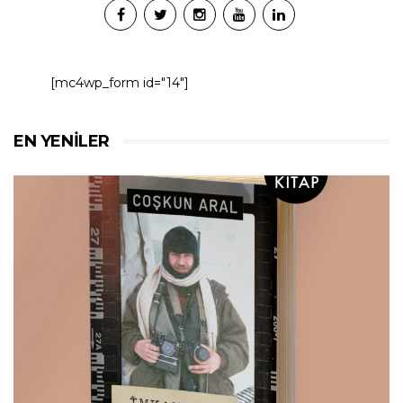
[mc4wp_form id="14"]
EN YENILER