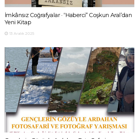
İmkânsız Coğrafyalar · “Haberci” Coşkun Aral’dan
Yeni Kitap
13 Aralık 2025