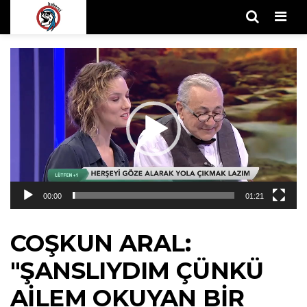
Men
Video
oynatıcı
00:00
01:21
COŞKUN ARAL:
"ŞANSLIYDIM ÇÜNKÜ
AILEM OKUYAN BIR