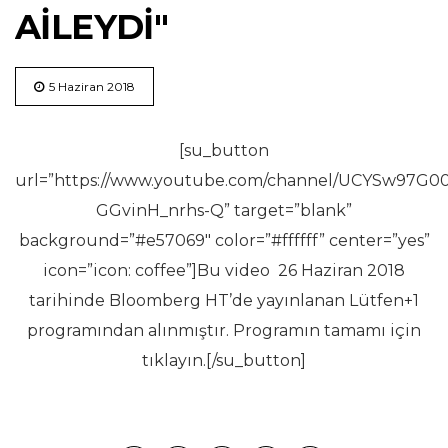
AILEYDI"
5 Haziran 2018
[su_button
url=”https://www.youtube.com/channel/UCYSw97G00
GGvinH_nrhs-Q” target=”blank”
background=”#e57069″ color=”#ffffff” center=”yes”
icon=”icon: coffee”]Bu video 26 Haziran 2018
tarihinde Bloomberg HT’de yayınlanan Lütfen+1
programından alınmıştır. Programın tamamı için
tıklayın.[/su_button]