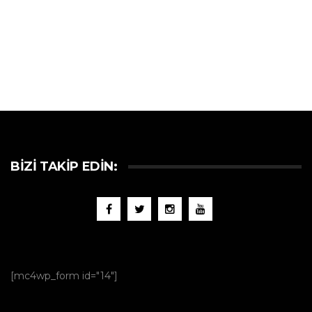
BIZI TAKIP EDIN:
[mc4wp_form id="14"]