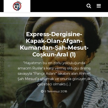
Men
Express-Dergisine-
Kapak-Olan-Afgan-
Kumandan-Şah-Mesut-
Coşkun-Aral (1)
“Hayatımın bu en zorlu yolculuğunda
amacım Ruslar’a karşı vermiş olduğu direniş
savaşıyla “Pançir Aslanı” lakabını alan Ahmet
Şah Mesud’a ulaşmak ve onunla görüşen ilk
gazeteci olmaktı.(…)
9 Temmuz 2018