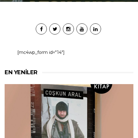
[mc4wp_form id="14"]
EN YENILER