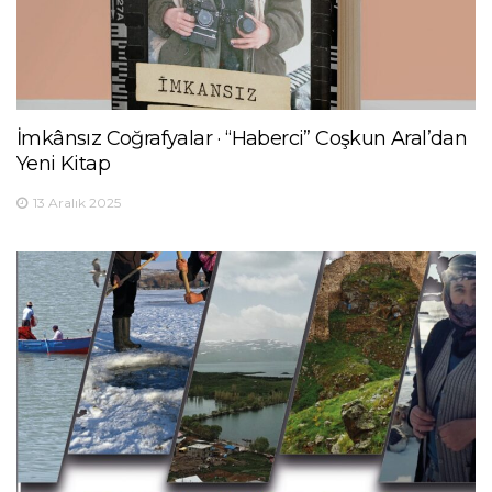
İmkânsız Coğrafyalar · “Haberci” Coşkun Aral’dan
Yeni Kitap
13 Aralık 2025