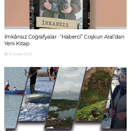
İmkânsız Coğrafyalar · “Haberci” Coşkun Aral’dan
Yeni Kitap
13 Aralık 2025