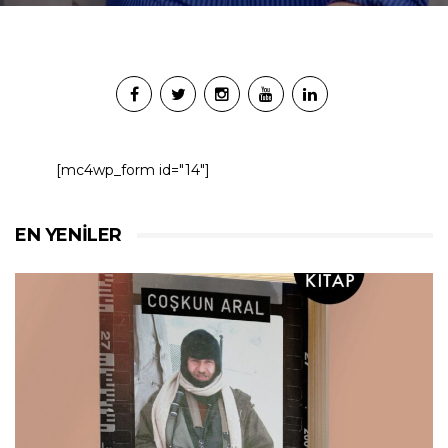
[mc4wp_form id="14"]
EN YENILER