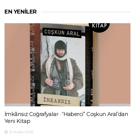
EN YENILER
İmkânsız Coğrafyalar · “Haberci” Coşkun Aral’dan
Yeni Kitap
13 Aralık 2025