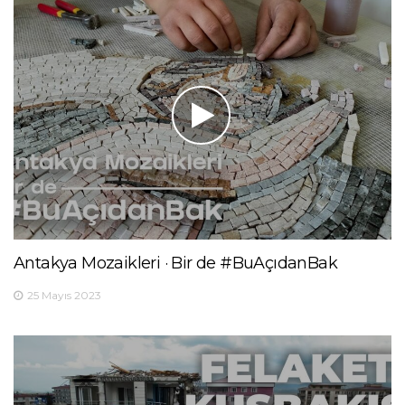
Antakya Mozaikleri · Bir de #BuAçıdanBak
25 Mayıs 2023