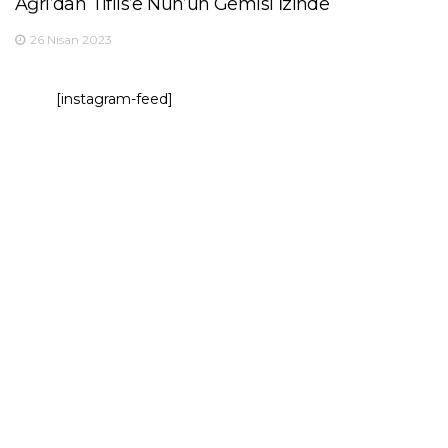
Ağrı’dan Tiflis’e Nuh’un Gemisi İzinde
26 Nisan 2023
[instagram-feed]