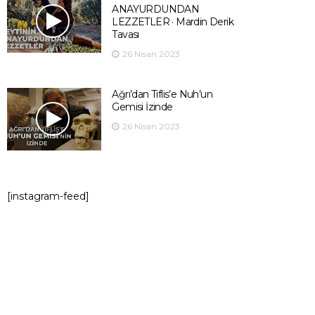
ANAYURDUNDAN
LEZZETLER · Mardin Derik
Tavası
26 Nisan 2023
Ağrı’dan Tiflis’e Nuh’un
Gemisi İzinde
26 Nisan 2023
[instagram-feed]