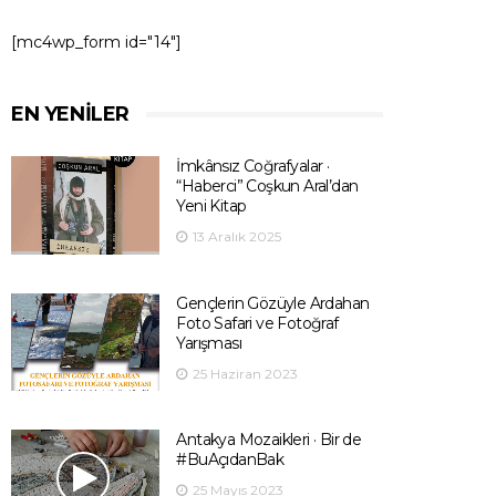
[mc4wp_form id="14"]
EN YENILER
İmkânsız Coğrafyalar ·
“Haberci” Coşkun Aral’dan
Yeni Kitap
13 Aralık 2025
Gençlerin Gözüyle Ardahan
Foto Safari ve Fotoğraf
Yarışması
25 Haziran 2023
Antakya Mozaikleri · Bir de
#BuAçıdanBak
25 Mayıs 2023