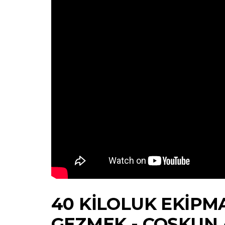
40 KILOLUK EKIPM
GEZMEK - COŞKUN