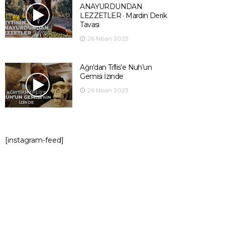
ANAYURDUNDAN
LEZZETLER · Mardin Derik
Tavası
26 Nisan 2023
Ağrı’dan Tiflis’e Nuh’un
Gemisi İzinde
26 Nisan 2023
[instagram-feed]