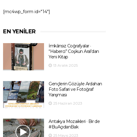
[mc4wp_form id="14"]
EN YENILER
İmkânsız Coğrafyalar ·
“Haberci” Coşkun Aral’dan
Yeni Kitap
13 Aralık 2025
Gençlerin Gözüyle Ardahan
Foto Safari ve Fotoğraf
Yarışması
25 Haziran 2023
Antakya Mozaikleri · Bir de
#BuAçıdanBak
25 Mayıs 2023