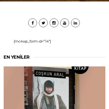
[mc4wp_form id="14"]
EN YENILER