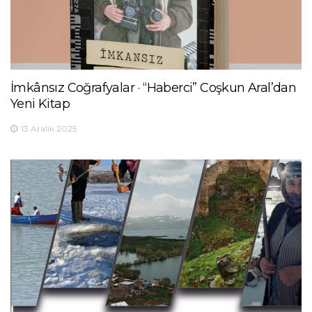
İmkânsız Coğrafyalar · “Haberci” Coşkun Aral’dan
Yeni Kitap
13 Aralık 2025