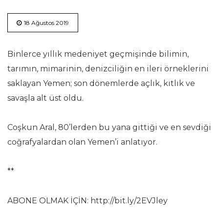
18 Ağustos 2019
Binlerce yıllık medeniyet geçmişinde bilimin,
tarımın, mimarinin, denizciliğin en ileri örneklerini
saklayan Yemen; son dönemlerde açlık, kıtlık ve
savaşla alt üst oldu.
Coşkun Aral, 80’lerden bu yana gittiği ve en sevdiği
coğrafyalardan olan Yemen’i anlatıyor.
**
ABONE OLMAK İÇİN: http://bit.ly/2EVJley