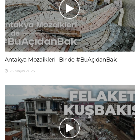
Antakya Mozaikleri · Bir de #BuAçıdanBak
25 Mayıs 2023