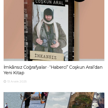
İmkânsız Coğrafyalar · “Haberci” Coşkun Aral’dan
Yeni Kitap
13 Aralık 2025