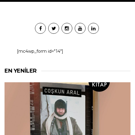
[mc4wp_form id="14"]
EN YENILER