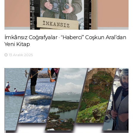
İmkânsız Coğrafyalar · “Haberci” Coşkun Aral’dan
Yeni Kitap
13 Aralık 2025