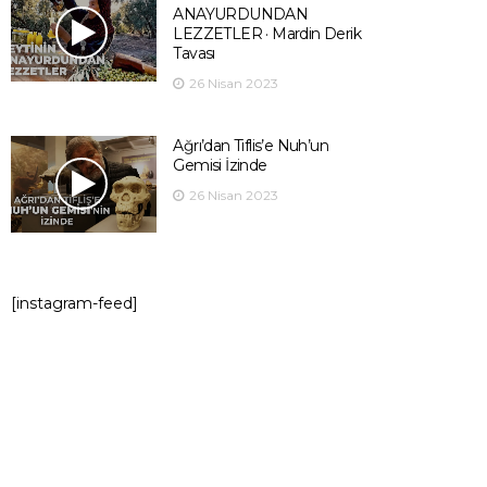
ANAYURDUNDAN
LEZZETLER · Mardin Derik
Tavası
26 Nisan 2023
Ağrı’dan Tiflis’e Nuh’un
Gemisi İzinde
26 Nisan 2023
[instagram-feed]