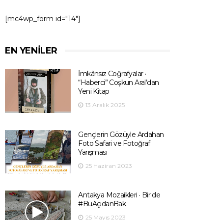
[mc4wp_form id="14"]
EN YENILER
İmkânsız Coğrafyalar ·
“Haberci” Coşkun Aral’dan
Yeni Kitap
13 Aralık 2025
Gençlerin Gözüyle Ardahan
Foto Safari ve Fotoğraf
Yarışması
25 Haziran 2023
Antakya Mozaikleri · Bir de
#BuAçıdanBak
25 Mayıs 2023