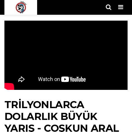
Men
TRILYONLARCA
DOLARLIK BÜYÜK
YARIŞ - COŞKUN ARAL