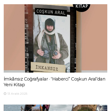
İmkânsız Coğrafyalar · “Haberci” Coşkun Aral’dan
Yeni Kitap
13 Aralık 2025