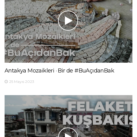
Antakya Mozaikleri · Bir de #BuAçıdanBak
25 Mayıs 2023