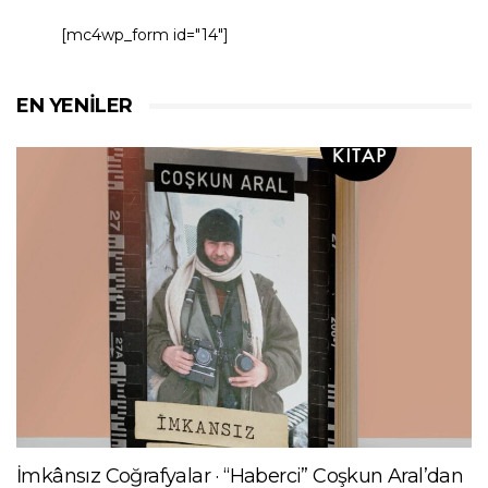
[mc4wp_form id="14"]
EN YENILER
İmkânsız Coğrafyalar · “Haberci” Coşkun Aral’dan