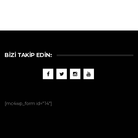
BIZI TAKIP EDIN:
[mc4wp_form id="14"]