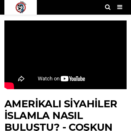
Men
AMERIKALI SIYAHILER
İSLAMLA NASIL
BULUŞTU? - COŞKUN