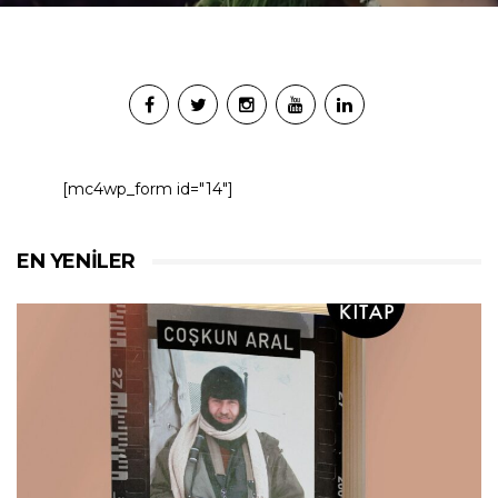
[mc4wp_form id="14"]
EN YENILER