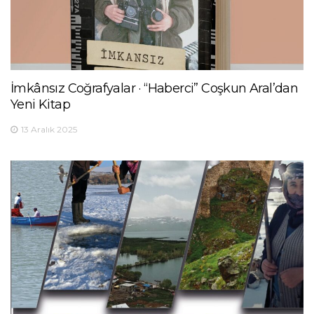
İmkânsız Coğrafyalar · “Haberci” Coşkun Aral’dan
Yeni Kitap
13 Aralık 2025