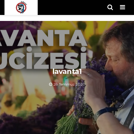
Men
lavanta1
28 Temmuz 2020