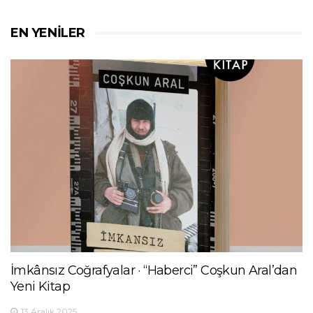
EN YENILER
İmkânsız Coğrafyalar · “Haberci” Coşkun Aral’dan
Yeni Kitap
13 Aralık 2025