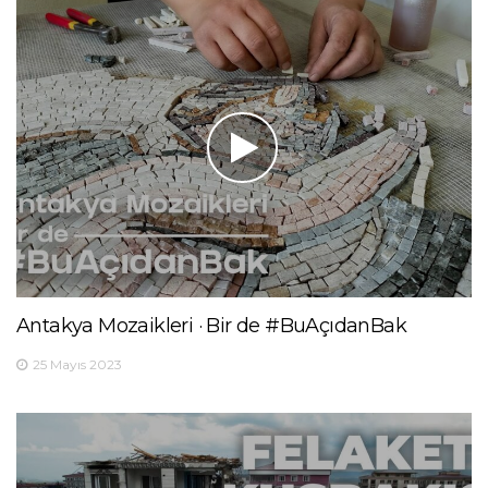
Antakya Mozaikleri · Bir de #BuAçıdanBak
25 Mayıs 2023