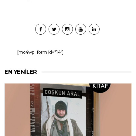
[mc4wp_form id="14"]
EN YENILER