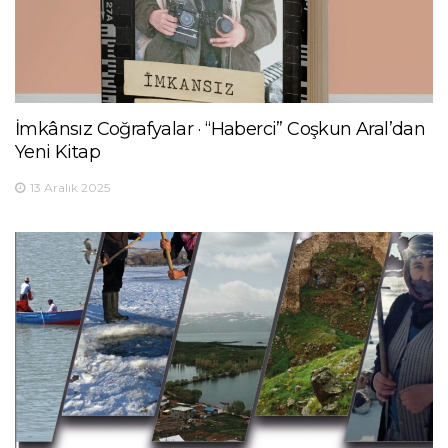
İmkânsız Coğrafyalar · “Haberci” Coşkun Aral’dan
Yeni Kitap
13 Aralık 2025