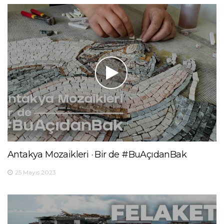
Antakya Mozaikleri · Bir de #BuAçıdanBak
25 Mayıs 2023