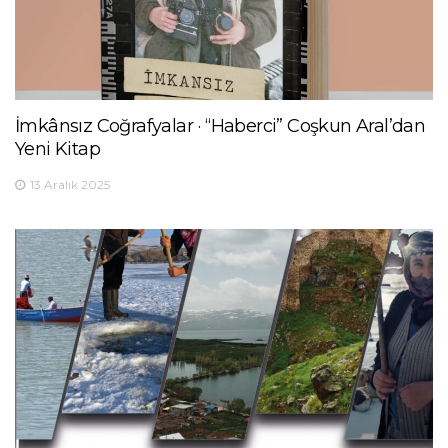
İmkânsız Coğrafyalar · “Haberci” Coşkun Aral’dan
Yeni Kitap
13 Aralık 2025