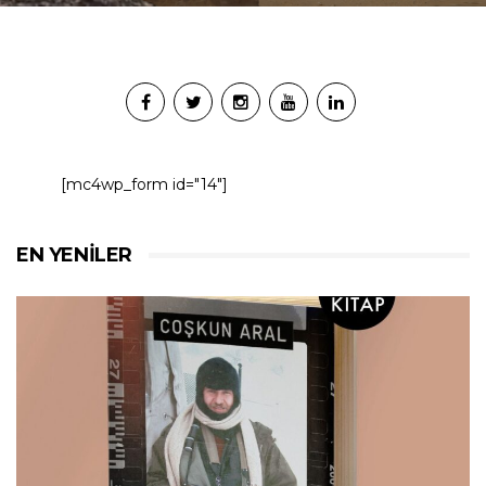
[mc4wp_form id="14"]
EN YENILER