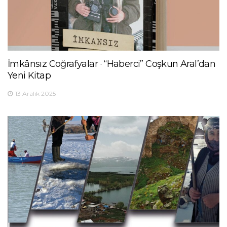
İmkânsız Coğrafyalar · “Haberci” Coşkun Aral’dan
Yeni Kitap
13 Aralık 2025