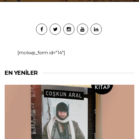
[mc4wp_form id="14"]
EN YENILER