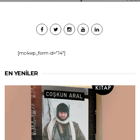
[mc4wp_form id="14"]
EN YENILER