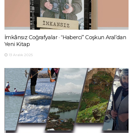
İmkânsız Coğrafyalar · “Haberci” Coşkun Aral’dan
Yeni Kitap
13 Aralık 2025