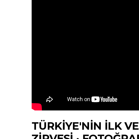
TÜRKIYE'NIN İLK V
ZIRVESI · FOTOĞRA