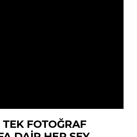
E TEK FOTOĞRAF
FA DAIR HER ŞEY