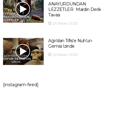
ANAYURDUNDAN
LEZZETLER · Mardin Derik
Tavası
26 Nisan 2023
Ağrı’dan Tiflis’e Nuh’un
Gemisi İzinde
26 Nisan 2023
[instagram-feed]