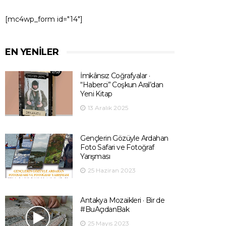
[mc4wp_form id="14"]
EN YENILER
İmkânsız Coğrafyalar ·
“Haberci” Coşkun Aral’dan
Yeni Kitap
13 Aralık 2025
Gençlerin Gözüyle Ardahan
Foto Safari ve Fotoğraf
Yarışması
25 Haziran 2023
Antakya Mozaikleri · Bir de
#BuAçıdanBak
25 Mayıs 2023