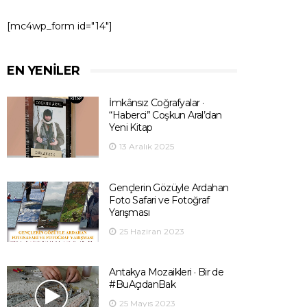
[mc4wp_form id="14"]
EN YENILER
İmkânsız Coğrafyalar ·
“Haberci” Coşkun Aral’dan
Yeni Kitap
13 Aralık 2025
Gençlerin Gözüyle Ardahan
Foto Safari ve Fotoğraf
Yarışması
25 Haziran 2023
Antakya Mozaikleri · Bir de
#BuAçıdanBak
25 Mayıs 2023