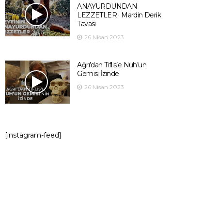
ANAYURDUNDAN
LEZZETLER · Mardin Derik
Tavası
26 Nisan 2023
Ağrı’dan Tiflis’e Nuh’un
Gemisi İzinde
26 Nisan 2023
[instagram-feed]