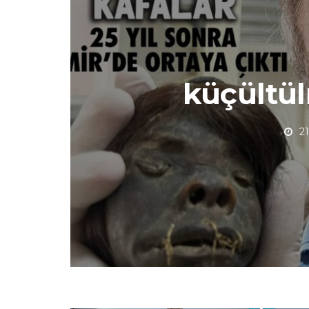
küçültu
2