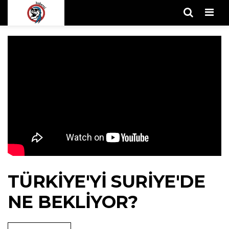
Men
TÜRKIYE'YI SURIYE'DE
NE BEKLIYOR?