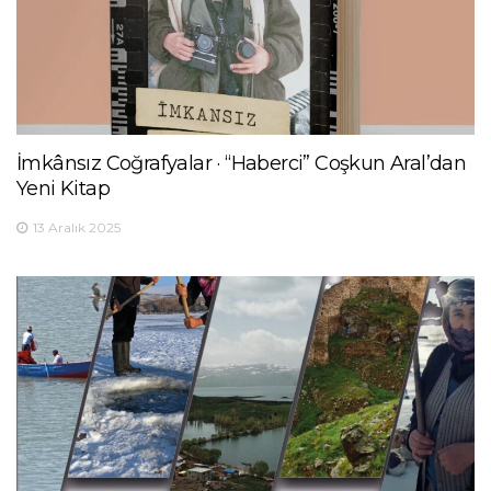
İmkânsız Coğrafyalar · “Haberci” Coşkun Aral’dan
Yeni Kitap
13 Aralık 2025