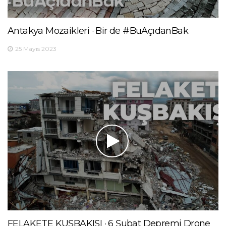
Antakya Mozaikleri · Bir de #BuAçıdanBak
25 Mayıs 2023
FELAKETE KUŞBAKIŞI · 6 Şubat Depremi Drone