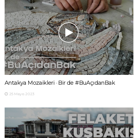
Antakya Mozaikleri · Bir de #BuAçıdanBak
25 Mayıs 2023