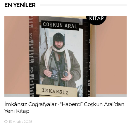
EN YENILER
İmkânsız Coğrafyalar · “Haberci” Coşkun Aral’dan
Yeni Kitap
13 Aralık 2025