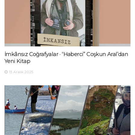
İmkânsız Coğrafyalar · “Haberci” Coşkun Aral’dan
Yeni Kitap
13 Aralık 2025