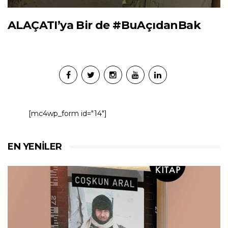
ALAÇATI’ya Bir de #BuAçıdanBak
[mc4wp_form id="14"]
EN YENILER