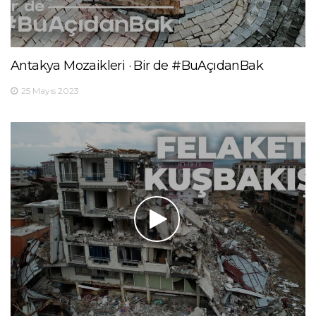
Antakya Mozaikleri · Bir de #BuAçıdanBak
25 Mayıs 2023