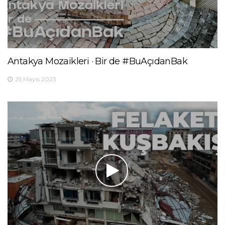
Antakya Mozaikleri · Bir de #BuAçıdanBak
25 Mayıs 2023