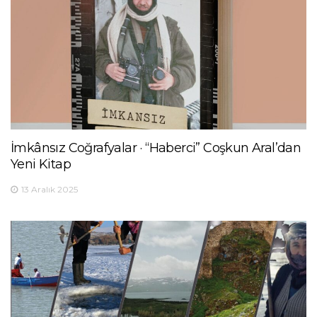
İmkânsız Coğrafyalar · “Haberci” Coşkun Aral’dan
Yeni Kitap
13 Aralık 2025