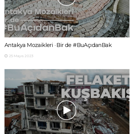
Antakya Mozaikleri · Bir de #BuAçıdanBak
25 Mayıs 2023