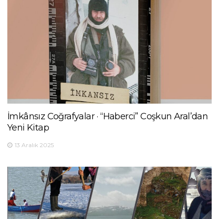
İmkânsız Coğrafyalar · “Haberci” Coşkun Aral’dan
Yeni Kitap
13 Aralık 2025