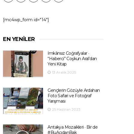
[mc4wp_form id="14"]
EN YENILER
İmkânsız Coğrafyalar ·
“Haberci” Coşkun Aral’dan
Yeni Kitap
13 Aralık 2025
Gençlerin Gözüyle Ardahan
Foto Safari ve Fotoğraf
Yarışması
25 Haziran 2023
Antakya Mozaikleri · Bir de
#BuAçıdanBak