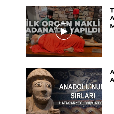
T
A
M
A
A