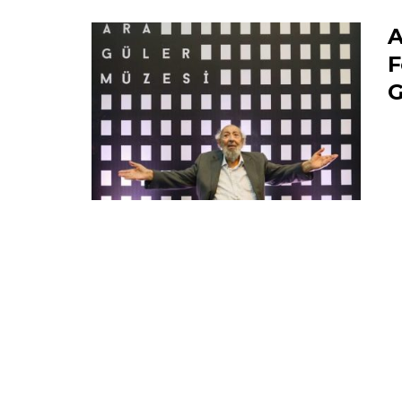
A
F
G