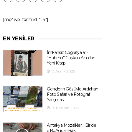
[mc4wp_form id="14"]
EN YENILER
İmkânsız Coğrafyalar ·
“Haberci” Coşkun Aral’dan
Yeni Kitap
13 Aralık 2025
Gençlerin Gözüyle Ardahan
Foto Safari ve Fotoğraf
Yarışması
25 Haziran 2023
Antakya Mozaikleri · Bir de
#BuAçıdanBak