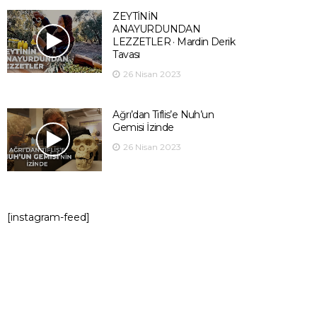
ZEYTİNİN
ANAYURDUNDAN
LEZZETLER · Mardin Derik
Tavası
26 Nisan 2023
Ağrı’dan Tiflis’e Nuh’un
Gemisi İzinde
26 Nisan 2023
[instagram-feed]