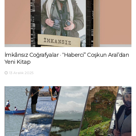
İmkânsız Coğrafyalar · “Haberci” Coşkun Aral’dan
Yeni Kitap
13 Aralık 2025