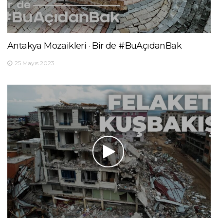
Antakya Mozaikleri · Bir de #BuAçıdanBak
25 Mayıs 2023