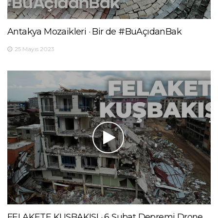
Antakya Mozaikleri · Bir de #BuAçıdanBak
25 Mayıs 2023
FELAKETE KUŞBAKIŞI · 6 Şubat Depremi Drone