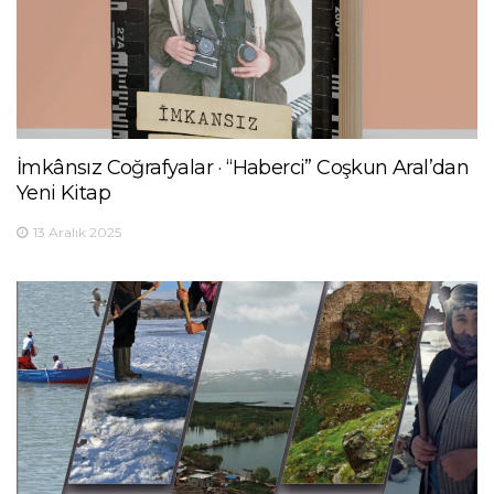
İmkânsız Coğrafyalar · “Haberci” Coşkun Aral’dan
Yeni Kitap
13 Aralık 2025