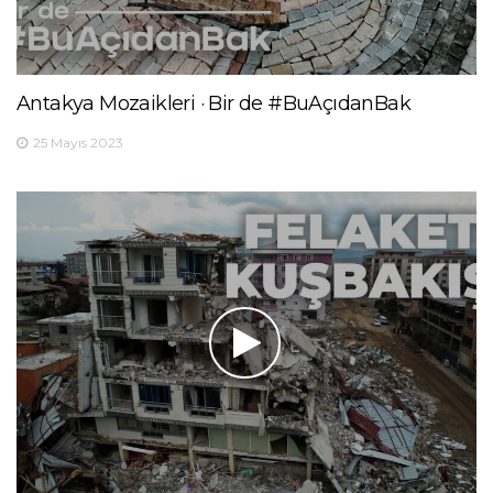
Antakya Mozaikleri · Bir de #BuAçıdanBak
25 Mayıs 2023