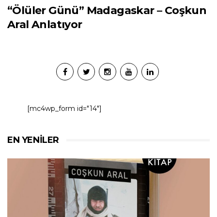
“Ölüler Günü” Madagaskar – Coşkun
Aral Anlatıyor
[mc4wp_form id="14"]
EN YENILER