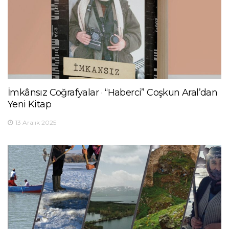
İmkânsız Coğrafyalar · “Haberci” Coşkun Aral’dan
Yeni Kitap
13 Aralık 2025