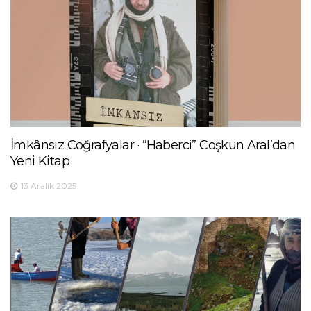
İmkânsız Coğrafyalar · “Haberci” Coşkun Aral’dan
Yeni Kitap
13 Aralık 2025