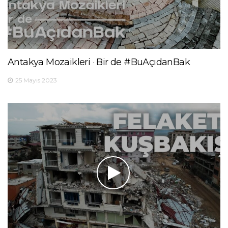
Antakya Mozaikleri · Bir de #BuAçıdanBak
25 Mayıs 2023