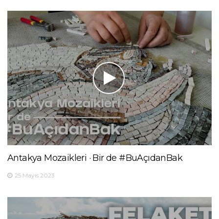
Antakya Mozaikleri · Bir de #BuAçıdanBak
25 Mayıs 2023