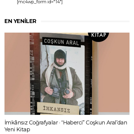
[mc4wp_form id="14"]
EN YENILER
İmkânsız Coğrafyalar · “Haberci” Coşkun Aral’dan
Yeni Kitap