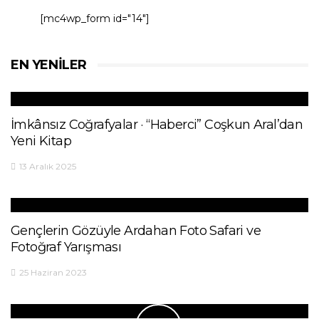
[mc4wp_form id="14"]
EN YENILER
İmkânsız Coğrafyalar · “Haberci” Coşkun Aral’dan
Yeni Kitap
13 Aralık 2025
Gençlerin Gözüyle Ardahan Foto Safari ve
Fotoğraf Yarışması
25 Haziran 2023