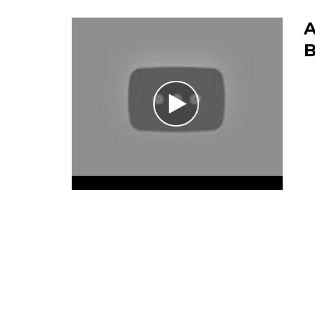
A
B
/hqdefault.jpg" />