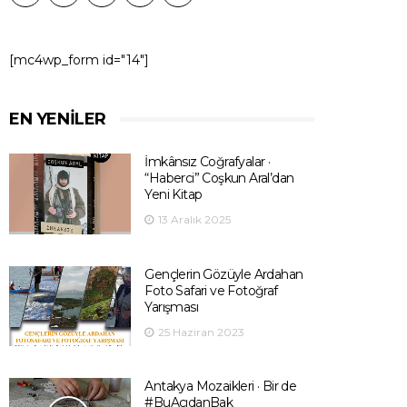
[mc4wp_form id="14"]
EN YENILER
İmkânsız Coğrafyalar ·
“Haberci” Coşkun Aral’dan
Yeni Kitap
13 Aralık 2025
Gençlerin Gözüyle Ardahan
Foto Safari ve Fotoğraf
Yarışması
25 Haziran 2023
Antakya Mozaikleri · Bir de
#BuAçıdanBak