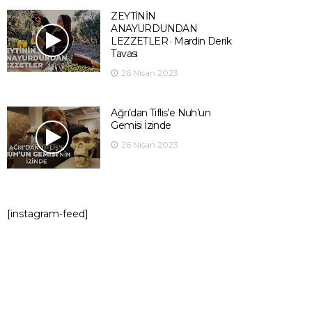
ZEYTİNİN
ANAYURDUNDAN
LEZZETLER · Mardin Derik
Tavası
26 Nisan 2023
Ağrı’dan Tiflis’e Nuh’un
Gemisi İzinde
26 Nisan 2023
[instagram-feed]