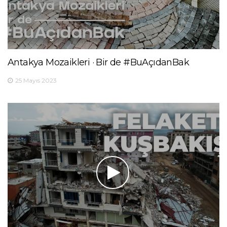
Antakya Mozaikleri · Bir de #BuAçıdanBak
25 Mayıs 2023