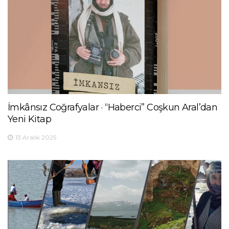
İmkânsız Coğrafyalar · “Haberci” Coşkun Aral’dan
Yeni Kitap
13 Aralık 2025