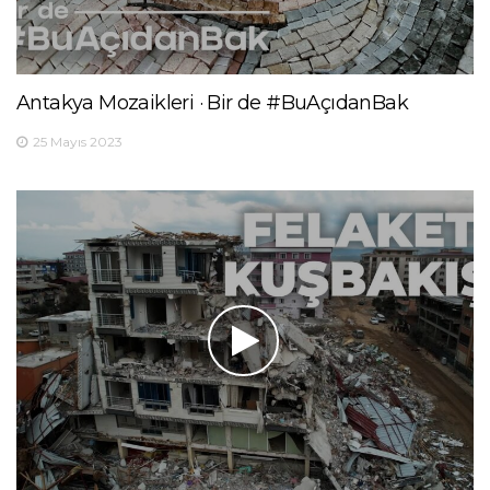
Antakya Mozaikleri · Bir de #BuAçıdanBak
25 Mayıs 2023