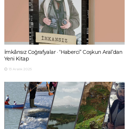
İmkânsız Coğrafyalar · “Haberci” Coşkun Aral’dan
Yeni Kitap
13 Aralık 2025