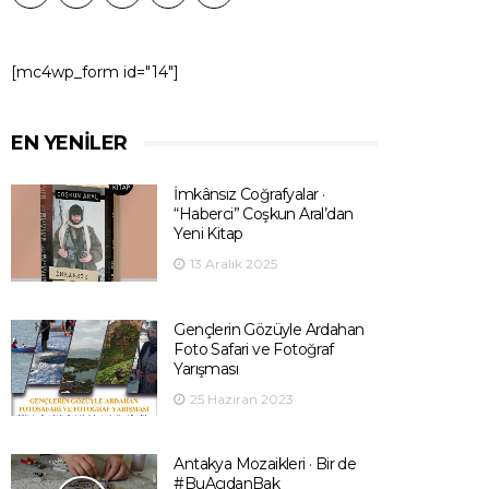
[mc4wp_form id="14"]
EN YENILER
İmkânsız Coğrafyalar ·
“Haberci” Coşkun Aral’dan
Yeni Kitap
13 Aralık 2025
Gençlerin Gözüyle Ardahan
Foto Safari ve Fotoğraf
Yarışması
25 Haziran 2023
Antakya Mozaikleri · Bir de
#BuAçıdanBak