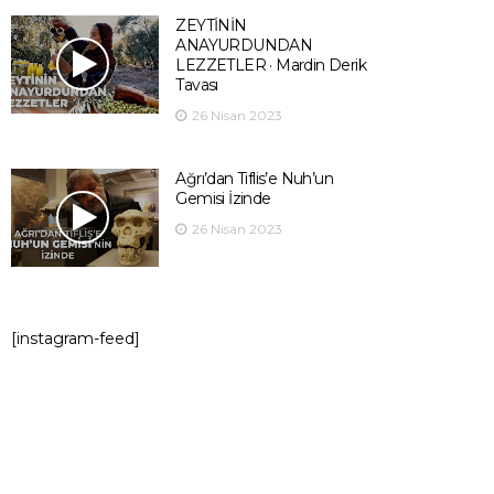
ZEYTİNİN
ANAYURDUNDAN
LEZZETLER · Mardin Derik
Tavası
26 Nisan 2023
Ağrı’dan Tiflis’e Nuh’un
Gemisi İzinde
26 Nisan 2023
[instagram-feed]