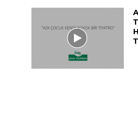
A
T
H
T