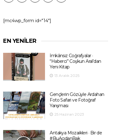
[mc4wp_form id="14"]
EN YENILER
İmkânsız Coğrafyalar ·
“Haberci” Coşkun Aral’dan
Yeni Kitap
13 Aralık 2025
Gençlerin Gözüyle Ardahan
Foto Safari ve Fotoğraf
Yarışması
25 Haziran 2023
Antakya Mozaikleri · Bir de
#BuAçıdanBak