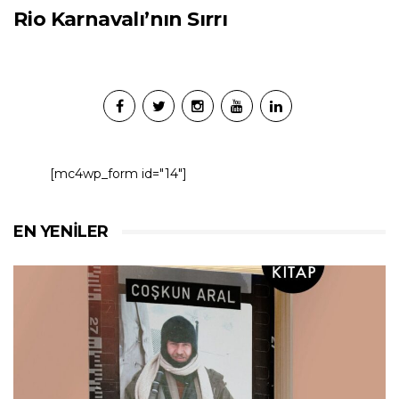
Rio Karnavalı’nın Sırrı
[mc4wp_form id="14"]
EN YENILER