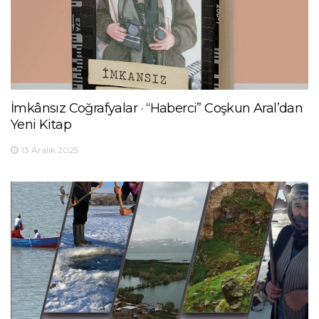
İmkânsız Coğrafyalar · “Haberci” Coşkun Aral’dan
Yeni Kitap
13 Aralık 2025