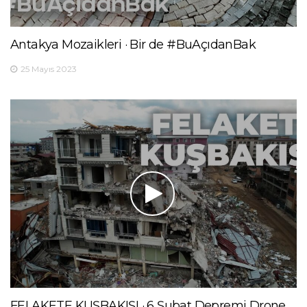
Antakya Mozaikleri · Bir de #BuAçıdanBak
25 Mayıs 2023
FELAKETE KUŞBAKIŞI · 6 Şubat Depremi Drone