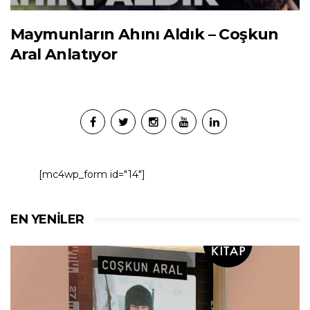
Maymunların Ahını Aldık – Coşkun
Aral Anlatıyor
[mc4wp_form id="14"]
EN YENILER