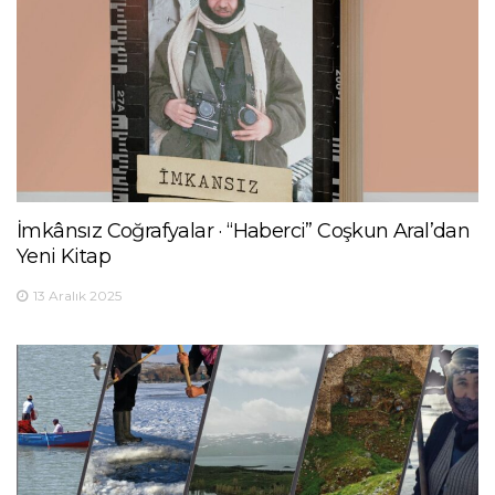
İmkânsız Coğrafyalar · “Haberci” Coşkun Aral’dan
Yeni Kitap
13 Aralık 2025