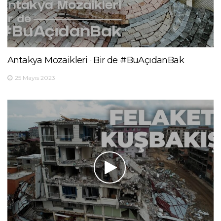
Antakya Mozaikleri · Bir de #BuAçıdanBak
25 Mayıs 2023