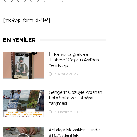
[mc4wp_form id="14"]
EN YENILER
İmkânsız Coğrafyalar ·
“Haberci” Coşkun Aral’dan
Yeni Kitap
13 Aralık 2025
Gençlerin Gözüyle Ardahan
Foto Safari ve Fotoğraf
Yarışması
25 Haziran 2023
Antakya Mozaikleri · Bir de
#BuAçıdanBak