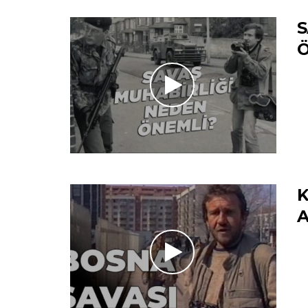
S
Ö
K
A