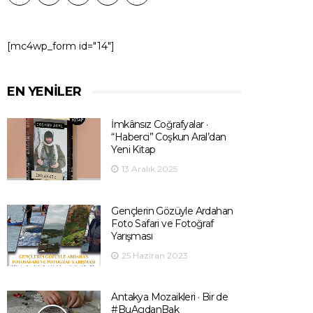
[mc4wp_form id="14"]
EN YENILER
İmkânsız Coğrafyalar ·
“Haberci” Coşkun Aral’dan
Yeni Kitap
13 Aralık 2025
Gençlerin Gözüyle Ardahan
Foto Safari ve Fotoğraf
Yarışması
25 Haziran 2023
Antakya Mozaikleri · Bir de
#BuAçıdanBak