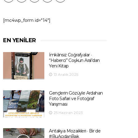
[mc4wp_form id="14"]
EN YENILER
İmkânsız Coğrafyalar ·
“Haberci” Coşkun Aral’dan
Yeni Kitap
13 Aralık 2025
Gençlerin Gözüyle Ardahan
Foto Safari ve Fotoğraf
Yarışması
25 Haziran 2023
Antakya Mozaikleri · Bir de
#BuAçıdanBak