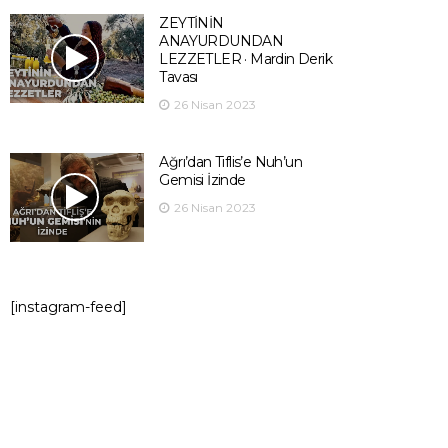
ZEYTİNİN
ANAYURDUNDAN
LEZZETLER · Mardin Derik
Tavası
26 Nisan 2023
Ağrı’dan Tiflis’e Nuh’un
Gemisi İzinde
26 Nisan 2023
[instagram-feed]