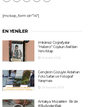
[mc4wp_form id="14"]
EN YENILER
İmkânsız Coğrafyalar ·
“Haberci” Coşkun Aral’dan
Yeni Kitap
13 Aralık 2025
Gençlerin Gözüyle Ardahan
Foto Safari ve Fotoğraf
Yarışması
25 Haziran 2023
Antakya Mozaikleri · Bir de
#BuAçıdanBak