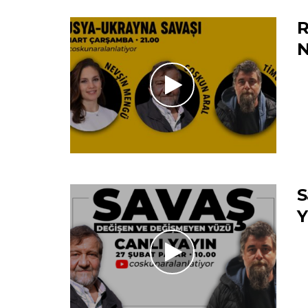
R
N
S
Y