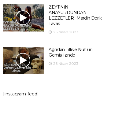
ZEYTİNİN
ANAYURDUNDAN
LEZZETLER · Mardin Derik
Tavası
26 Nisan 2023
Ağrı’dan Tiflis’e Nuh’un
Gemisi İzinde
26 Nisan 2023
[instagram-feed]