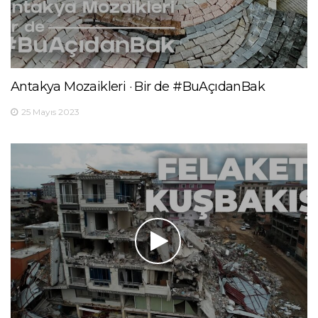
Antakya Mozaikleri · Bir de #BuAçıdanBak
25 Mayıs 2023