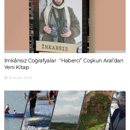
İmkânsız Coğrafyalar · “Haberci” Coşkun Aral’dan
Yeni Kitap
13 Aralık 2025