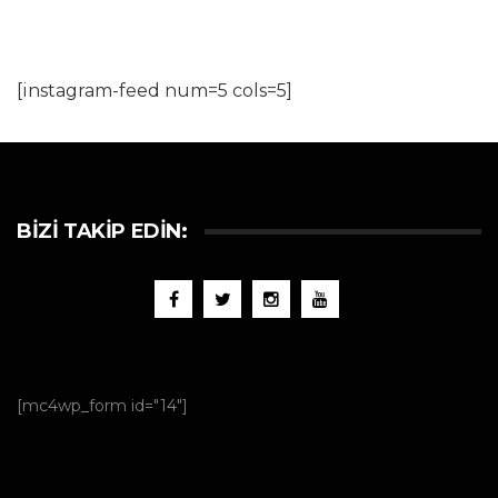
[instagram-feed num=5 cols=5]
BIZI TAKIP EDIN:
[mc4wp_form id="14"]