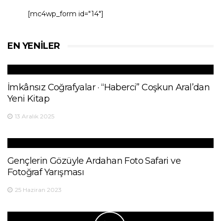
[mc4wp_form id="14"]
EN YENILER
İmkânsız Coğrafyalar · “Haberci” Coşkun Aral’dan
Yeni Kitap
13 Aralık 2025
Gençlerin Gözüyle Ardahan Foto Safari ve
Fotoğraf Yarışması
25 Haziran 2023