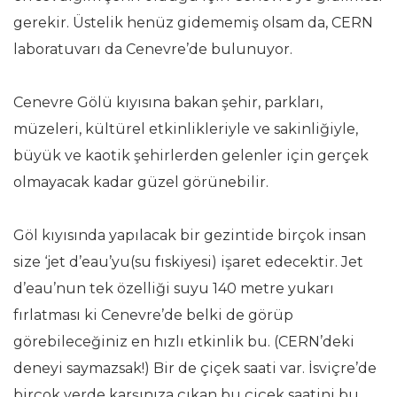
gerekir. Üstelik henüz gidememiş olsam da, CERN
laboratuvarı da Cenevre’de bulunuyor.
Cenevre Gölü kıyısına bakan şehir, parkları,
müzeleri, kültürel etkinlikleriyle ve sakinliğiyle,
büyük ve kaotik şehirlerden gelenler için gerçek
olmayacak kadar güzel görünebilir.
Göl kıyısında yapılacak bir gezintide birçok insan
size ‘jet d’eau’yu(su fıskiyesi) işaret edecektir. Jet
d’eau’nun tek özelliği suyu 140 metre yukarı
fırlatması ki Cenevre’de belki de görüp
görebileceğiniz en hızlı etkinlik bu. (CERN’deki
deneyi saymazsak!) Bir de çiçek saati var. İsviçre’de
birçok yerde karşınıza çıkan bu çiçek saatini bu