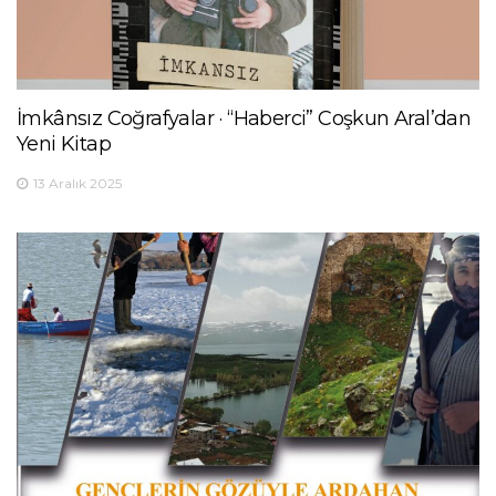
İmkânsız Coğrafyalar · “Haberci” Coşkun Aral’dan
Yeni Kitap
13 Aralık 2025