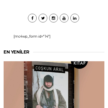
[mc4wp_form id="14"]
EN YENILER