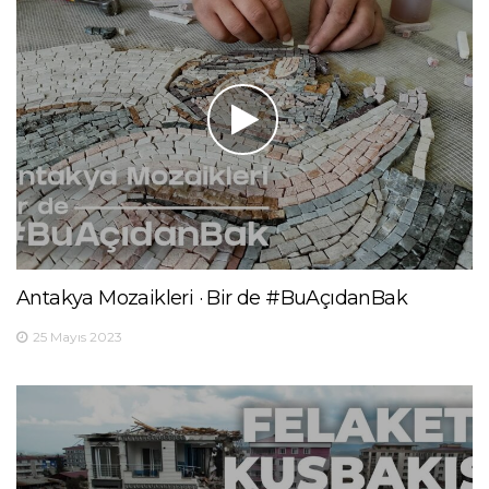
Antakya Mozaikleri · Bir de #BuAçıdanBak
25 Mayıs 2023