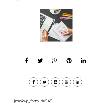
[mc4wp_form id="14"]